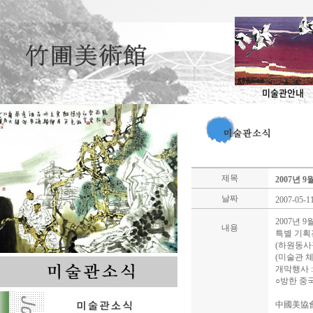
미술관안내
제목
2007년 
날짜
2007-05-1
2007년 
내용
특별 기획
(하원동사장
(미술관 체
개막행사 : 
○방한 중
中國美協會