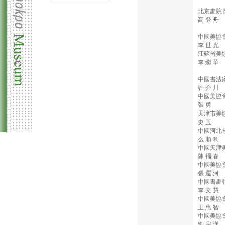
北京畵院 
高 登 舟
中國美協會
李 世 光
江蘇省美協
李 繼 華
中國書法
許 介 川
中國美協會
張 勇
天津市美協
史 玉
中國河北省
么 順 利
中國天津
陳 褔 春
中國美協會
張 運 河
中國書畵
李 文 慧
中國美協會
王 惠 智
中國美協會
劉 宗 漢